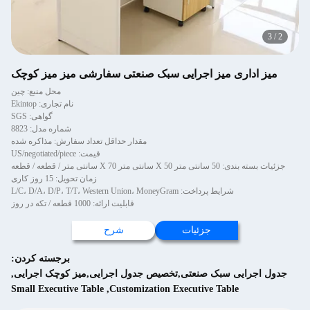
3
/
2
میز اداری میز اجرایی سبک صنعتی سفارشی میز میز کوچک
محل منبع: چین
نام تجاری: Ekintop
گواهی: SGS
شماره مدل: 8823
مقدار حداقل تعداد سفارش: مذاکره شده
قیمت: US/negotiated/piece
جزئیات بسته بندی: 50 سانتی متر X 50 سانتی متر X 70 سانتی متر / قطعه / قطعه
زمان تحویل: 15 روز کاری
شرایط پرداخت: L/C، D/A، D/P، T/T، Western Union، MoneyGram
قابلیت ارائه: 1000 قطعه / تکه در روز
جزئیات
شرح
برجسته کردن:
جدول اجرایی سبک صنعتی,تخصیص جدول اجرایی,میز کوچک اجرایی
,
Small Executive Table
,
Customization Executive Table