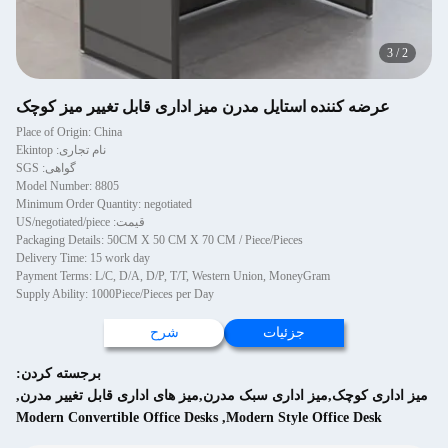
3
/
2
عرضه کننده استایل مدرن میز اداری قابل تغییر میز کوچک
Place of Origin: China
نام تجاری: Ekintop
گواهی: SGS
Model Number: 8805
Minimum Order Quantity: negotiated
قیمت: US/negotiated/piece
Packaging Details: 50CM X 50 CM X 70 CM / Piece/Pieces
Delivery Time: 15 work day
Payment Terms: L/C, D/A, D/P, T/T, Western Union, MoneyGram
Supply Ability: 1000Piece/Pieces per Day
جزئیات
شرح
برجسته کردن:
میز اداری کوچک,میز اداری سبک مدرن,میز های اداری قابل تغییر مدرن
,
Modern Convertible Office Desks
,
Modern Style Office Desk