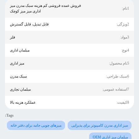
فروش عمده فروشی کم هزینه سبک مدرن میز
1نام:
اداری میز میز کوچک
2ویژگی:
قابل تبدیل، قابل گسترش
3مواد:
فلز
4نوع:
مبلمان اداری
5نام محصول:
میز اداری
6سبک طراحی:
سبک مدرن
7استفاده عمومی:
مبلمان تجاری
8کیفیت:
عملکرد هزینه بالا
Tags:
میز اداری مدرن کامپیوتر برای پذیرایی
میزهای چوبی جامد برای دفتر خانه
مبلمان میز اداری OEM