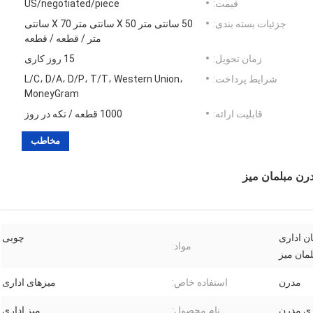
قیمت:
US/negotiated/piece
جزئیات بسته بندی:
50 سانتی متر X 50 سانتی متر X 70 سانتی
متر / قطعه / قطعه
زمان تحویل:
15 روز کاری
شرایط پرداخت:
L/C، D/A، D/P، T/T، Western Union،
MoneyGram
قابلیت ارائه:
1000 قطعه / تکه در روز
مخاطب
رن مبلمان میز
ان اداری
چوبی
مواد:
ان میز
مدرن
استفاده خاص:
میزهای اداری
ری مدرن
نام محصول:
میز اداری