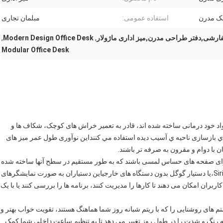
ک مدرن
استفاده عمومی:
مبلمان تجاری
ارشی,دفتر طراحی مدرن,میز اداری ماژولار
,
Modern Design Office Desk
,
Modular Office Desk
مواد خود درمانی ساخته شده اند، قادر به تعمیر خراش های کوچک، شکاف ها و
اي بازسازی ناحيه ي آسيب ديده استفاده مي کننداین نوآوری طول عمر میز های
 با دوام و مقرون به صرفه تر باشند.
ارای صفحه های حساس لمسی باشند که به طور مستقیم در سطح آنها ساخته شده
اند، به کاربران اجازه می دهد با دستیاران مجازی مانند Siri، Alexa،یا دستیار گوگل بدون دستگاه های خارجیاین دستیاران به صورت نمایشگرهای
بران امکان می دهند تا کارها را مدیریت کنند، برنامه ها را بررسی کنند یا با یک
تم های روشنایی را که با ریتم شبانه روز شما هماهنگ هستند، تقویت خواب بهتر و
د که رنگ و شدت را در طول روز تغییر می دهد تا به تنظیم ساعت داخلی شما کمک