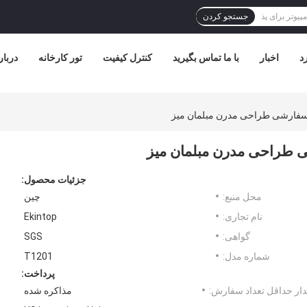
جستجو کردن
د
اخبار
با ما تماس بگیرید
کنترل کیفیت
تور کارخانه
دربار
ی سفارشی طراحی مدرن مبلمان میز
شی طراحی مدرن مبلمان میز
جزئیات محصول:
محل منبع:
چین
نام تجاری:
Ekintop
گواهی:
SGS
شماره مدل:
T1201
پرداخت:
ار حداقل تعداد سفارش:
مذاکره شده