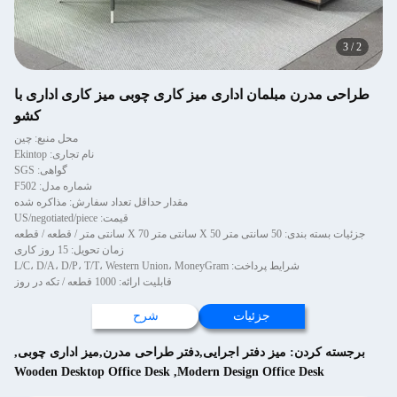
3
/
2
طراحی مدرن مبلمان اداری میز کاری چوبی میز کاری اداری با
کشو
محل منبع: چین
نام تجاری: Ekintop
گواهی: SGS
شماره مدل: F502
مقدار حداقل تعداد سفارش: مذاکره شده
قیمت: US/negotiated/piece
جزئیات بسته بندی: 50 سانتی متر X 50 سانتی متر X 70 سانتی متر / قطعه / قطعه
زمان تحویل: 15 روز کاری
شرایط پرداخت: L/C، D/A، D/P، T/T، Western Union، MoneyGram
قابلیت ارائه: 1000 قطعه / تکه در روز
جزئیات
شرح
برجسته کردن:
میز دفتر اجرایی,دفتر طراحی مدرن,میز اداری چوبی
,
Wooden Desktop Office Desk
,
Modern Design Office Desk