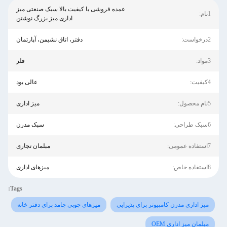
عمده فروشی با کیفیت بالا سبک صنعتی میز
1نام:
اداری میز بزرگ نوشتن
2درخواست:
دفتر، اتاق نشیمن، آپارتمان
3مواد:
فلز
4کیفیت:
عالی بود
5نام محصول:
میز اداری
6سبک طراحی:
سبک مدرن
7استفاده عمومی:
مبلمان تجاری
8استفاده خاص:
میزهای اداری
Tags:
میز اداری مدرن کامپیوتر برای پذیرایی
میزهای چوبی جامد برای دفتر خانه
مبلمان میز اداری OEM