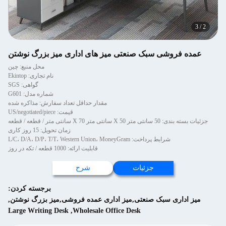
3
/
2
عمده فروشی سبک صنعتی میز های اداری میز بزرگ نوشتن
محل منبع: چین
نام تجاری: Ekintop
گواهی: SGS
شماره مدل: G601
مقدار حداقل تعداد سفارش: مذاکره شده
قیمت: US/negotiated/piece
جزئیات بسته بندی: 50 سانتی متر X 50 سانتی متر X 70 سانتی متر / قطعه / قطعه
زمان تحویل: 15 روز کاری
شرایط پرداخت: L/C، D/A، D/P، T/T، Western Union، MoneyGram
قابلیت ارائه: 1000 قطعه / تکه در روز
جزئیات
شرح
برجسته کردن:
میز اداری سبک صنعتی,میز اداری عمده فروشی,میز بزرگ نوشتن
,
Large Writing Desk
,
Wholesale Office Desk