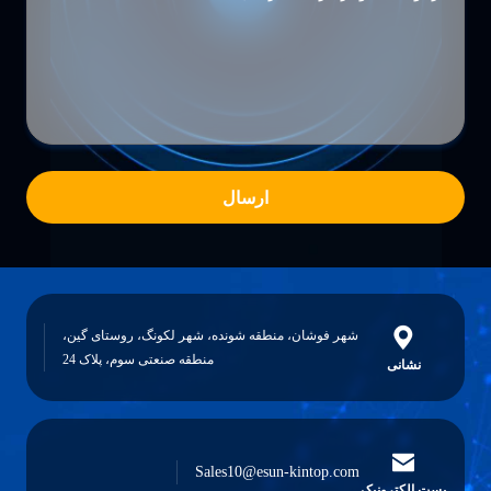
ارسال
شهر فوشان، منطقه شونده، شهر لکونگ، روستای گین،
منطقه صنعتی سوم، پلاک 24
نشانی
Sales10@esun-kintop.com
پست الکترونیک