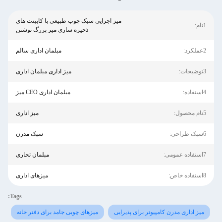
میز اجرایی سبک چوب طبیعی با کابینت های
1نام:
ذخیره سازی میز بزرگ نوشتن
2عملکرد:
مبلمان اداری سالم
3توضیحات:
میز اداری مبلمان اداری
4استفاده:
مبلمان اداری CEO میز
5نام محصول:
میز اداری
6سبک طراحی:
سبک مدرن
7استفاده عمومی:
مبلمان تجاری
8استفاده خاص:
میزهای اداری
Tags:
میز اداری مدرن کامپیوتر برای پذیرایی
میزهای چوبی جامد برای دفتر خانه