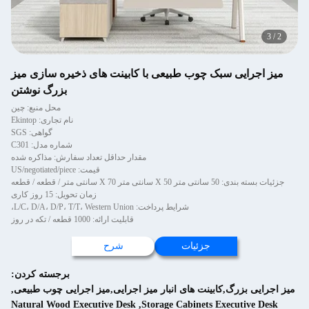
3
/
2
میز اجرایی سبک چوب طبیعی با کابینت های ذخیره سازی میز
بزرگ نوشتن
محل منبع: چین
نام تجاری: Ekintop
گواهی: SGS
شماره مدل: C301
مقدار حداقل تعداد سفارش: مذاکره شده
قیمت: US/negotiated/piece
جزئیات بسته بندی: 50 سانتی متر X 50 سانتی متر X 70 سانتی متر / قطعه / قطعه
زمان تحویل: 15 روز کاری
شرایط پرداخت: L/C، D/A، D/P، T/T، Western Union،
قابلیت ارائه: 1000 قطعه / تکه در روز
جزئیات
شرح
برجسته کردن:
میز اجرایی بزرگ,کابینت های انبار میز اجرایی,میز اجرایی چوب طبیعی
,
Natural Wood Executive Desk
,
Storage Cabinets Executive Desk