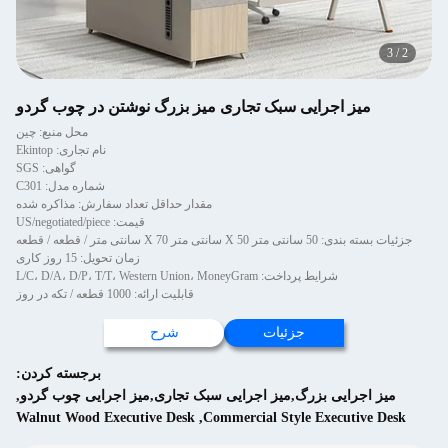
3
/
2
میز اجرایی سبک تجاری میز بزرگ نوشتن در چوب گردو
محل منبع: چین
نام تجاری: Ekintop
گواهی: SGS
شماره مدل: C301
مقدار حداقل تعداد سفارش: مذاکره شده
قیمت: US/negotiated/piece
جزئیات بسته بندی: 50 سانتی متر X 50 سانتی متر X 70 سانتی متر / قطعه / قطعه
زمان تحویل: 15 روز کاری
شرایط پرداخت: L/C، D/A، D/P، T/T، Western Union، MoneyGram
قابلیت ارائه: 1000 قطعه / تکه در روز
جزئیات
شرح
برجسته کردن:
میز اجرایی بزرگ,میز اجرایی سبک تجاری,میز اجرایی چوب گردو
,
Walnut Wood Executive Desk
,
Commercial Style Executive Desk