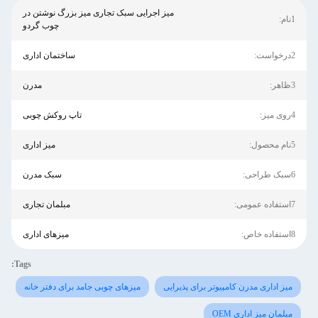
میز اجرایی سبک تجاری میز بزرگ نوشتن در
1نام:
چوب گردو
2درخواست:
ساختمان اداری
3ظاهر:
مدرن
4روی میز:
تاپ روکش چوبی
5نام محصول:
میز اداری
6سبک طراحی:
سبک مدرن
7استفاده عمومی:
مبلمان تجاری
8استفاده خاص:
میزهای اداری
Tags:
میز اداری مدرن کامپیوتر برای پذیرایی
میزهای چوبی جامد برای دفتر خانه
مبلمان میز اداری OEM