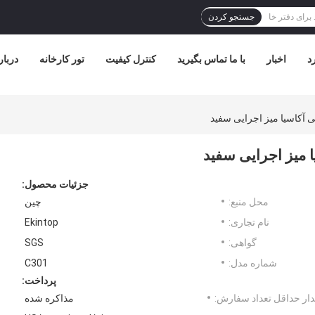
جستجو کردن
د
اخبار
با ما تماس بگیرید
کنترل کیفیت
تور کارخانه
دربار
 آکاسیا میز اجرایی سفید
ا میز اجرایی سفید
جزئیات محصول:
محل منبع:
چین
نام تجاری:
Ekintop
گواهی:
SGS
شماره مدل:
C301
پرداخت:
ار حداقل تعداد سفارش:
مذاکره شده