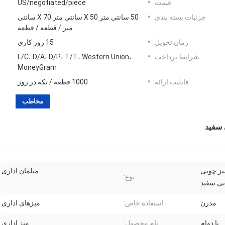
قیمت:
US/negotiated/piece
جزئیات بسته بندی:
50 سانتی متر X 50 سانتی متر X 70 سانتی
متر / قطعه / قطعه
زمان تحویل:
15 روز کاری
شرایط پرداخت:
L/C، D/A، D/P، T/T، Western Union،
MoneyGram
قابلیت ارائه:
1000 قطعه / تکه در روز
مخاطب
 سفید
یز چوبی
مبلمان اداری
نوع:
یی سفید
مدرن
استفاده خاص:
میزهای اداری
با دوام
نام محصول:
میز اداری