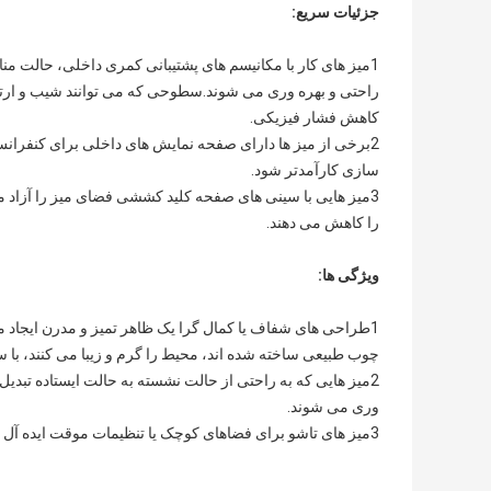
جزئیات سریع:
1میز های کار با مکانیسم های پشتیبانی کمری داخلی، حالت م
راحتی و بهره وری می شوند.سطوحی که می توانند شیب و ارتفاع
کاهش فشار فیزیکی.
2برخی از میز ها دارای صفحه نمایش های داخلی برای کنفرانس
سازی کارآمدتر شود.
3میز هایی با سینی های صفحه کلید کششی فضای میز را آزاد م
را کاهش می دهند.
ویژگی ها:
1طراحی های شفاف یا کمال گرا یک ظاهر تمیز و مدرن ایجاد م
چوب طبیعی ساخته شده اند، محیط را گرم و زیبا می کنند، ب
2میز هایی که به راحتی از حالت نشسته به حالت ایستاده تبد
وری می شوند.
3میز های تاشو برای فضاهای کوچک یا تنظیمات موقت ایده آل هستند، که قابلیت حمل و نقل و ذخیره سازی آسان را در هنگام استفاده ندارند.