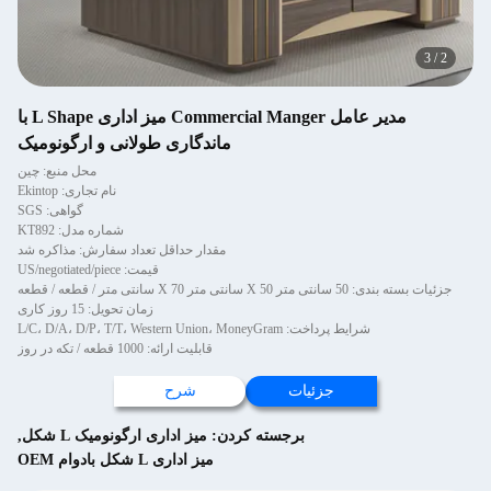
3
/
2
مدیر عامل Commercial Manger میز اداری L Shape با
ماندگاری طولانی و ارگونومیک
محل منبع: چین
نام تجاری: Ekintop
گواهی: SGS
شماره مدل: KT892
مقدار حداقل تعداد سفارش: مذاکره شد
قیمت: US/negotiated/piece
جزئیات بسته بندی: 50 سانتی متر X 50 سانتی متر X 70 سانتی متر / قطعه / قطعه
زمان تحویل: 15 روز کاری
شرایط پرداخت: L/C، D/A، D/P، T/T، Western Union، MoneyGram
قابلیت ارائه: 1000 قطعه / تکه در روز
جزئیات
شرح
برجسته کردن:
میز اداری ارگونومیک L شکل
,
میز اداری L شکل بادوام OEM