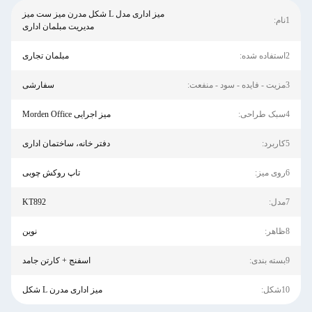
میز اداری مدل L شکل مدرن میز ست میز
1نام:
مدیریت مبلمان اداری
2استفاده شده:
مبلمان تجاری
3مزیت - فایده - سود - منفعت:
سفارشی
4سبک طراحی:
میز اجرایی Morden Office
5کاربرد:
دفتر خانه، ساختمان اداری
6روی میز:
تاپ روکش چوبی
7مدل:
KT892
8ظاهر:
نوین
9بسته بندی:
اسفنج + کارتن جامد
10شکل:
میز اداری مدرن L شکل